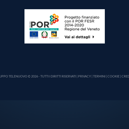
PPO TELENUOVO © 2026 - TUTTI I DIRITTI RISERVATI |
PRIVACY
|
TERMINI
|
COOKIE
|
CRED