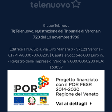
Gruppo Telenuovo
Tg Telenuovo, registrazione del Tribunale di Verona n.
723 del 13 novembre 1986
Editrice T.N.V. S.p.a. via Orti Manara 9 - 37121 Verona -
CF/P.IVA 00870060233 | Capitale Soc.: 546.000 Euro i.v.
- Registro delle Imprese di Verona n. 00870060233 REA:
163837