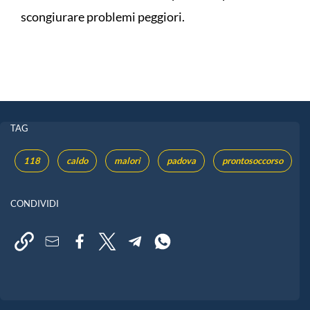
scongiurare problemi peggiori.
TAG
118
caldo
malori
padova
prontosoccorso
CONDIVIDI