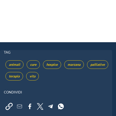
TAG
animali
cure
hospice
marzana
palliative
terapia
vita
CONDIVIDI