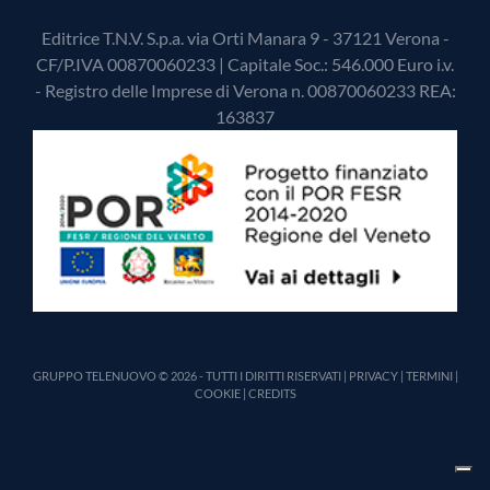
Editrice T.N.V. S.p.a. via Orti Manara 9 - 37121 Verona -
CF/P.IVA 00870060233 | Capitale Soc.: 546.000 Euro i.v.
- Registro delle Imprese di Verona n. 00870060233 REA:
163837
GRUPPO TELENUOVO © 2026 - TUTTI I DIRITTI RISERVATI |
PRIVACY
|
TERMINI
|
COOKIE
|
CREDITS