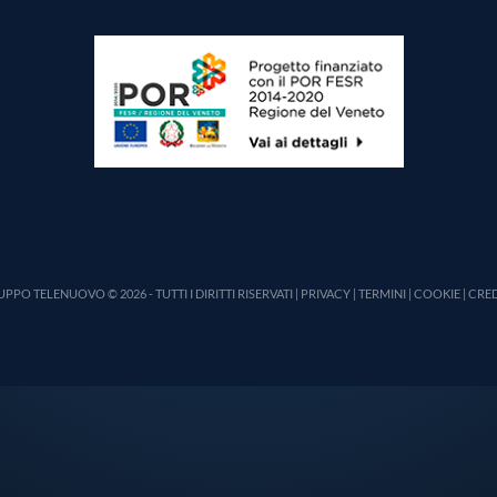
PPO TELENUOVO © 2026 - TUTTI I DIRITTI RISERVATI |
PRIVACY
|
TERMINI
|
COOKIE
|
CRED