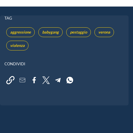
TAG
aggressione
babygang
pestaggio
verona
violenza
CONDIVIDI