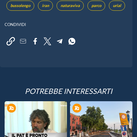
bussolengo
iran
naturaviva
parco
urial
CONDIVIDI
POTREBBE INTERESSARTI