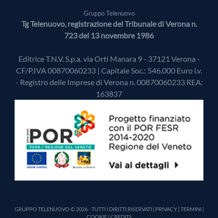
Gruppo Telenuovo
Tg Telenuovo, registrazione del Tribunale di Verona n.
723 del 13 novembre 1986
Editrice T.N.V. S.p.a. via Orti Manara 9 - 37121 Verona -
CF/P.IVA 00870060233 | Capitale Soc.: 546.000 Euro i.v.
- Registro delle Imprese di Verona n. 00870060233 REA:
163837
GRUPPO TELENUOVO © 2026 - TUTTI I DIRITTI RISERVATI |
PRIVACY
|
TERMINI
|
COOKIE
|
CREDITS