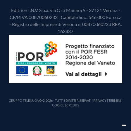
Editrice T.N.V. S.p.a. via Orti Manara 9 - 37121 Verona -
CF/P.IVA 00870060233 | Capitale Soc.: 546.000 Euro i.v.
- Registro delle Imprese di Verona n. 00870060233 REA:
163837
GRUPPO TELENUOVO © 2026 - TUTTI I DIRITTI RISERVATI |
PRIVACY
|
TERMINI
|
COOKIE
|
CREDITS