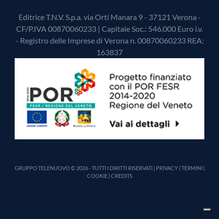
Editrice T.N.V. S.p.a. via Orti Manara 9 - 37121 Verona -
CF/P.IVA 00870060233 | Capitale Soc.: 546.000 Euro i.v.
- Registro delle Imprese di Verona n. 00870060233 REA:
163837
GRUPPO TELENUOVO © 2026 - TUTTI I DIRITTI RISERVATI |
PRIVACY
|
TERMINI
|
COOKIE
|
CREDITS