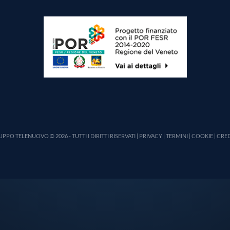
PPO TELENUOVO © 2026 - TUTTI I DIRITTI RISERVATI |
PRIVACY
|
TERMINI
|
COOKIE
|
CRED