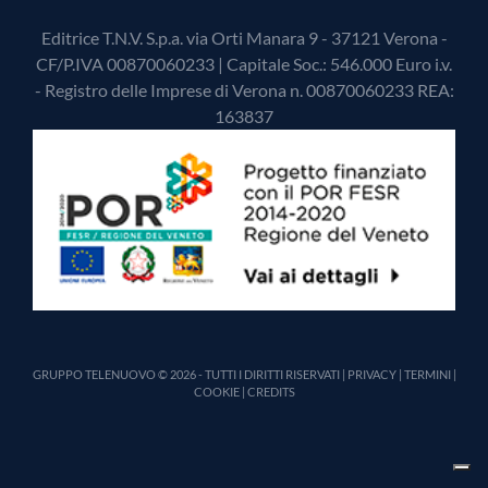
Editrice T.N.V. S.p.a. via Orti Manara 9 - 37121 Verona -
CF/P.IVA 00870060233 | Capitale Soc.: 546.000 Euro i.v.
- Registro delle Imprese di Verona n. 00870060233 REA:
163837
GRUPPO TELENUOVO © 2026 - TUTTI I DIRITTI RISERVATI |
PRIVACY
|
TERMINI
|
COOKIE
|
CREDITS