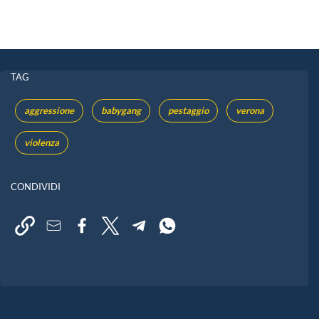
TAG
aggressione
babygang
pestaggio
verona
violenza
CONDIVIDI