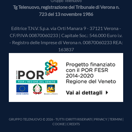
Gruppo Telenuovo
Tg Telenuovo, registrazione del Tribunale di Verona n.
723 del 13 novembre 1986
Editrice T.N.V. S.p.a. via Orti Manara 9 - 37121 Verona -
CF/P.IVA 00870060233 | Capitale Soc.: 546.000 Euro i.v.
- Registro delle Imprese di Verona n. 00870060233 REA:
163837
GRUPPO TELENUOVO © 2026 - TUTTI I DIRITTI RISERVATI |
PRIVACY
|
TERMINI
|
COOKIE
|
CREDITS