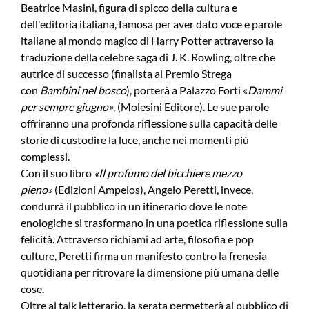
Beatrice Masini, figura di spicco della cultura e
dell'editoria italiana, famosa per aver dato voce e parole
italiane al mondo magico di Harry Potter attraverso la
traduzione della celebre saga di J. K. Rowling, oltre che
autrice di successo (finalista al Premio Strega
con
Bambini nel bosco
), porterà a Palazzo Forti «
Dammi
per sempre giugno»
, (Molesini Editore). Le sue parole
offriranno una profonda riflessione sulla capacità delle
storie di custodire la luce, anche nei momenti più
complessi.
Con il suo libro
«Il profumo del bicchiere mezzo
pieno»
(Edizioni Ampelos), Angelo Peretti, invece,
condurrà il pubblico in un itinerario dove le note
enologiche si trasformano in una poetica riflessione sulla
felicità. Attraverso richiami ad arte, filosofia e pop
culture, Peretti firma un manifesto contro la frenesia
quotidiana per ritrovare la dimensione più umana delle
cose.
Oltre al talk letterario, la serata permetterà al pubblico di