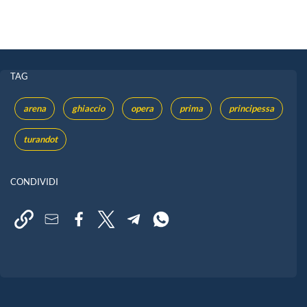
TAG
arena
ghiaccio
opera
prima
principessa
turandot
CONDIVIDI