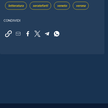
letteratura
serateforti
veneto
verona
CONDIVIDI