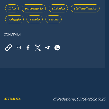
lirica
parcosigurta
sinfonica
stelledellalirica
valeggio
veneto
verona
CONDIVIDI
di
Redazione
, 05/08/2026 9:25
ATTUALITÀ