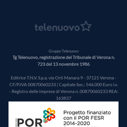
Gruppo Telenuovo
Tg Telenuovo, registrazione del Tribunale di Verona n.
723 del 13 novembre 1986
Editrice T.N.V. S.p.a. via Orti Manara 9 - 37121 Verona -
CF/P.IVA 00870060233 | Capitale Soc.: 546.000 Euro i.v.
- Registro delle Imprese di Verona n. 00870060233 REA:
163837