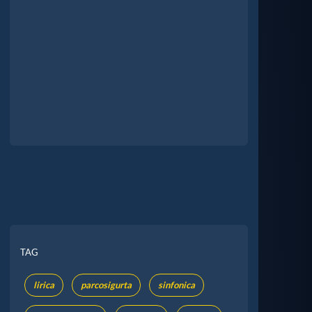
TAG
lirica
parcosigurta
sinfonica