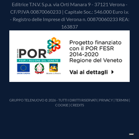
Editrice T.N.V. S.p.a. via Orti Manara 9 - 37121 Verona -
CF/P.IVA 00870060233 | Capitale Soc.: 546.000 Euro i.v.
- Registro delle Imprese di Verona n. 00870060233 REA:
163837
GRUPPO TELENUOVO © 2026 - TUTTI I DIRITTI RISERVATI |
PRIVACY
|
TERMINI
|
COOKIE
|
CREDITS