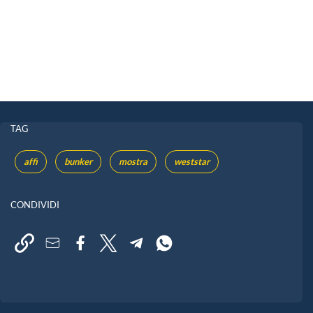
TAG
affi
bunker
mostra
weststar
CONDIVIDI