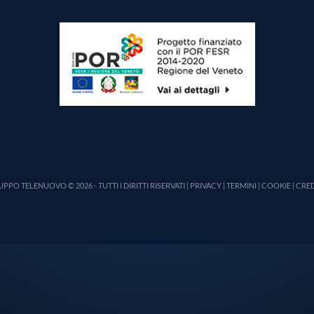
PPO TELENUOVO © 2026 - TUTTI I DIRITTI RISERVATI |
PRIVACY
|
TERMINI
|
COOKIE
|
CRED