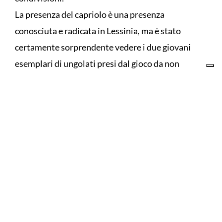
La presenza del capriolo è una presenza
conosciuta e radicata in Lessinia, ma è stato
certamente sorprendente vedere i due giovani
esemplari di ungolati presi dal gioco da non
rendersi conto della presenza dell’uomo.
TAG
caprioli
grezzana
lessinia
CONDIVIDI