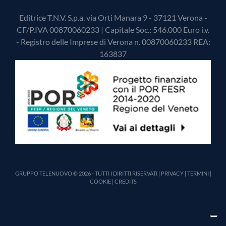
Editrice T.N.V. S.p.a. via Orti Manara 9 - 37121 Verona -
CF/P.IVA 00870060233 | Capitale Soc.: 546.000 Euro i.v.
- Registro delle Imprese di Verona n. 00870060233 REA:
163837
GRUPPO TELENUOVO © 2026 - TUTTI I DIRITTI RISERVATI |
PRIVACY
|
TERMINI
|
COOKIE
|
CREDITS