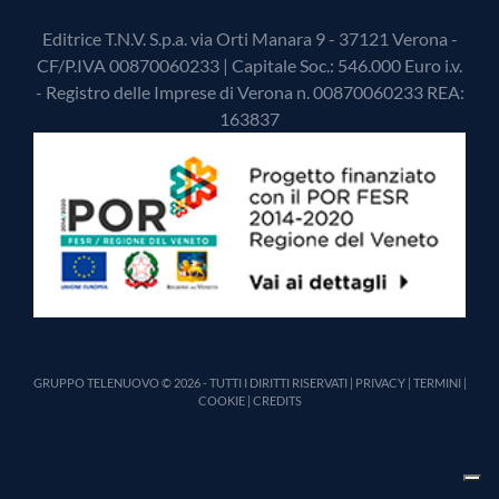
Editrice T.N.V. S.p.a. via Orti Manara 9 - 37121 Verona -
CF/P.IVA 00870060233 | Capitale Soc.: 546.000 Euro i.v.
- Registro delle Imprese di Verona n. 00870060233 REA:
163837
GRUPPO TELENUOVO © 2026 - TUTTI I DIRITTI RISERVATI |
PRIVACY
|
TERMINI
|
COOKIE
|
CREDITS