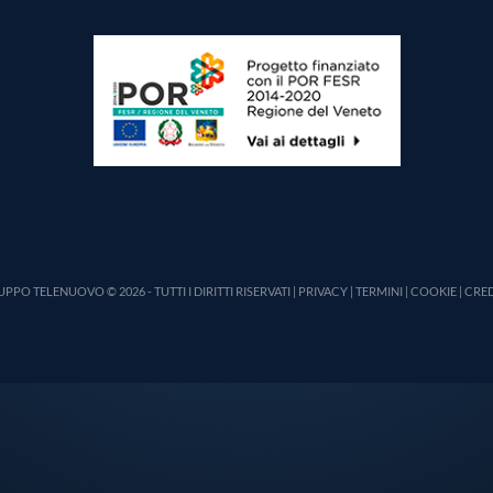
PPO TELENUOVO © 2026 - TUTTI I DIRITTI RISERVATI |
PRIVACY
|
TERMINI
|
COOKIE
|
CRED