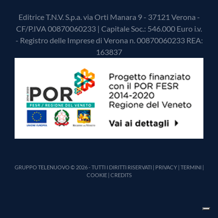
Editrice T.N.V. S.p.a. via Orti Manara 9 - 37121 Verona -
CF/P.IVA 00870060233 | Capitale Soc.: 546.000 Euro i.v.
- Registro delle Imprese di Verona n. 00870060233 REA:
163837
GRUPPO TELENUOVO © 2026 - TUTTI I DIRITTI RISERVATI |
PRIVACY
|
TERMINI
|
COOKIE
|
CREDITS