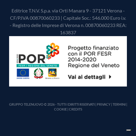
Editrice T.N.V. S.p.a. via Orti Manara 9 - 37121 Verona -
CF/P.IVA 00870060233 | Capitale Soc.: 546.000 Euro i.v.
- Registro delle Imprese di Verona n. 00870060233 REA:
163837
GRUPPO TELENUOVO © 2026 - TUTTI I DIRITTI RISERVATI |
PRIVACY
|
TERMINI
|
COOKIE
|
CREDITS