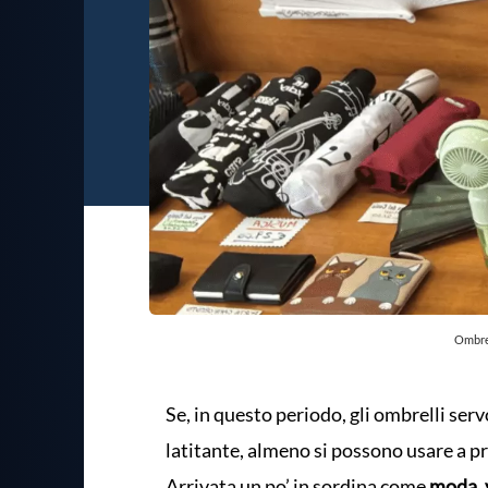
Ombrel
Se, in questo periodo, gli ombrelli se
latitante, almeno si possono usare a p
Arrivata un po’ in sordina come
moda, v