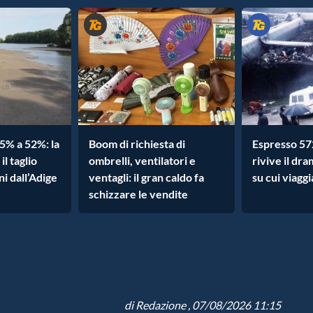
5% a 52%: la
Boom di richiesta di
Espresso 572
l taglio
ombrelli, ventilatori e
rivive il dr
ni dall’Adige
ventagli: il gran caldo fa
su cui viagg
schizzare le vendite
di
Redazione
, 07/08/2026 11:15