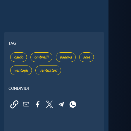
TAG
caldo
ombrelli
padova
sole
ventagli
ventilatori
CONDIVIDI