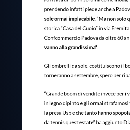
prendendo infatti piede anche a Padova
sole ormai implacabile
. “Ma non solo q
storica ”Casa del Cuoio” in via Eremita
Confcommercio Padova da oltre 60 ann
vanno alla grandissima”
.
Gli ombrelli da sole, costituiscono il 
torneranno a settembre, spero per ripa
“Grande boom di vendite invece per i 
in legno dipinto e gli ormai strafamosi 
la presa Usb e che tanto hanno spopolat
da tennis quest’estate” ha aggiunto Di