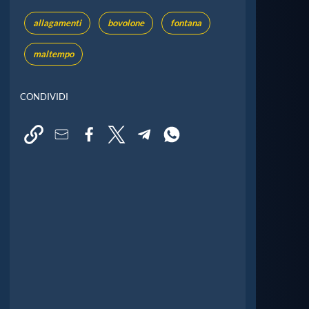
allagamenti
bovolone
fontana
maltempo
CONDIVIDI