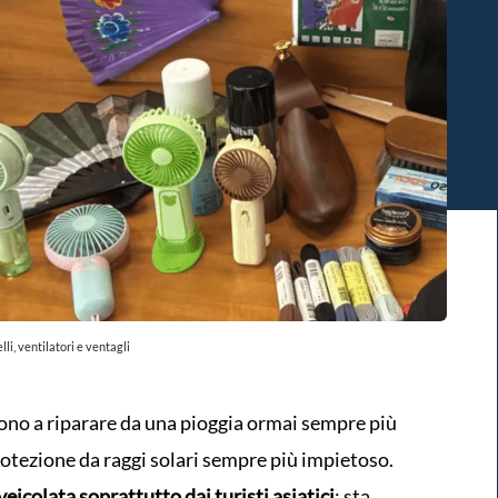
li, ventilatori e ventagli
rvono a riparare da una pioggia ormai sempre più
rotezione da raggi solari sempre più impietoso.
eicolata soprattutto dai turisti asiatici
: sta