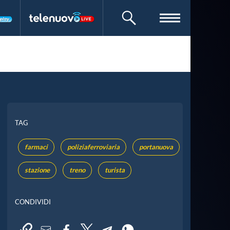
CERCA
TAG
farmaci
poliziaferroviaria
portanuova
stazione
treno
turista
CONDIVIDI