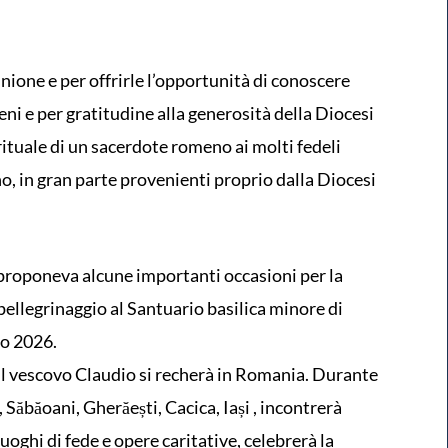
ione e per offrirle l’opportunità di conoscere
eni e per gratitudine alla generosità della Diocesi
rituale di un sacerdote romeno ai molti fedeli
o, in gran parte provenienti proprio dalla Diocesi
o proponeva alcune importanti occasioni per la
 pellegrinaggio al Santuario basilica minore di
to 2026.
il vescovo Claudio si recherà in Romania. Durante
, Săbăoani, Gherăești, Cacica, Iași , incontrerà
uoghi di fede e opere caritative, celebrerà la