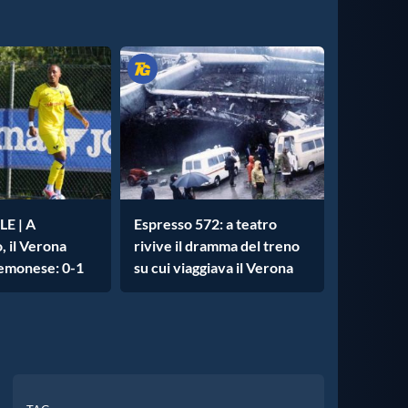
E | A
Espresso 572: a teatro
, il Verona
rivive il dramma del treno
remonese: 0-1
su cui viaggiava il Verona