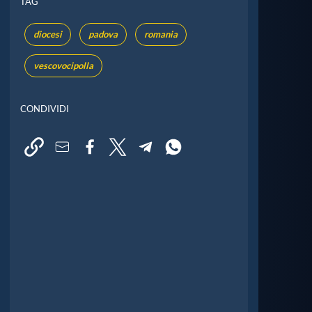
TAG
diocesi
padova
romania
vescovocipolla
CONDIVIDI