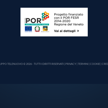
PPO TELENUOVO © 2026 - TUTTI I DIRITTI RISERVATI |
PRIVACY
|
TERMINI
|
COOKIE
|
CRED