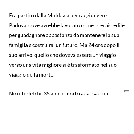
Era partito dalla Moldavia per raggiungere
Padova, dove avrebbe lavorato come operaio edile
per guadagnare abbastanza da mantenere la sua
famiglia e costruirsi un futuro. Ma 24 ore dopo il
suo arrivo, quello che doveva essere un viaggio
verso una vita migliore si è trasformato nel suo
viaggio della morte.
Nicu Terletchi, 35 anni è morto a causa di un
infarto, secondo le prime indagini dell’autopsia,
che lo ha colto mentre lavorava in nero all’interno
di un cantiere edile della città. I colleghi che lo
hanno visto crollare a terra non hanno chiamato i