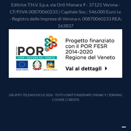
Editrice T.N.V. S.p.a. via Orti Manara 9 - 37121 Verona -
CF/P.IVA 00870060233 | Capitale Soc.: 546.000 Euro i.v.
- Registro delle Imprese di Verona n. 00870060233 REA:
163837
GRUPPO TELENUOVO © 2026 - TUTTI I DIRITTI RISERVATI |
PRIVACY
|
TERMINI
|
COOKIE
|
CREDITS