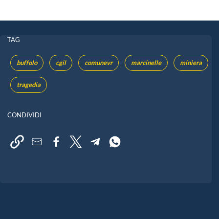
TAG
buffolo
cgil
comunevr
marcinelle
miniera
tragedia
CONDIVIDI