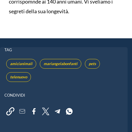
corrispomnde ai 140 anni umani. Vi sveliamo i
segreti della sua longevità.
TAG
amicianimali
mariangelabonfanti
pets
telenuovo
CONDIVIDI