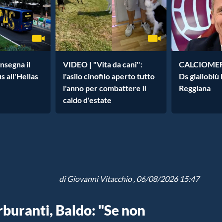
nsegna il
VIDEO | "Vita da cani":
CALCIOMERC
 all'Hellas
l'asilo cinofilo aperto tutto
Ds gialloblù
l'anno per combattere il
Reggiana
caldo d'estate
di
Giovanni Vitacchio
, 06/08/2026 15:47
buranti, Baldo: "Se non