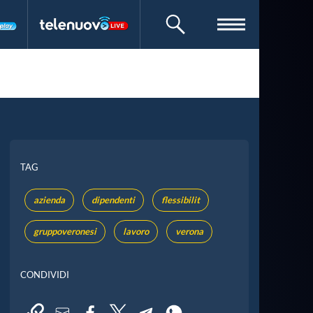
CERCA
TAG
azienda
dipendenti
flessibilit
gruppoveronesi
lavoro
verona
CONDIVIDI