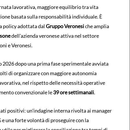
nata lavorativa, maggiore equilibrio tra vita
ione basata sulla responsabilità individuale. È
 la policy adottata dal
Gruppo Veronesi
che amplia
rsone
dell'azienda veronese attiva nel settore
oni e Veronesi.
io 2026 dopo una prima fase sperimentale avviata
volti di organizzare con maggiore autonomia
 lavorativa, nel rispetto delle necessità operative
imento convenzionale le
39 ore settimanali
.
ati positivi: un'indagine interna rivolta ai manager
e una forte volontà di proseguire con la
 utile per migliorare la conciliazione tra tempi di