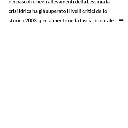
nei pascoli e negli allevamenti della Lessinia la
crisi idrica ha già superato i livelli critici dello
storico 2003 specialmente nella fascia orientale
dove in molti comuni si registra la totale assenza
di pioggia fin dallo scorso maggio. Il terreno, arido
e duro come il cemento, non è in grado di assorbire
nemmeno i deboli rovesci, che scivolano via in
superficie senza inumidire le radici e
trasformando ogni rara precipitazione in una vera
e propria beffa.
I pascoli collinari appaiono letteralmente bruciati
dalla siccità, trasformati in distese gialle e
marroni. Il primo taglio di fieno ha reso