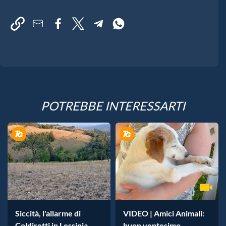
POTREBBE INTERESSARTI
Siccità, l'allarme di
VIDEO | Amici Animali:
Coldiretti in Lessinia
buon ventesimo