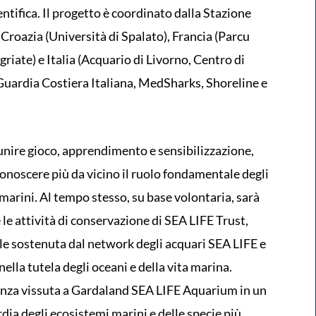
ntifica. Il progetto è coordinato dalla Stazione
roazia (Università di Spalato), Francia (Parcu
riate) e Italia (Acquario di Livorno, Centro di
uardia Costiera Italiana, MedSharks, Shoreline e
unire gioco, apprendimento e sensibilizzazione,
 conoscere più da vicino il ruolo fondamentale degli
 marini. Al tempo stesso, su base volontaria, sarà
le attività di conservazione di SEA LIFE Trust,
le sostenuta dal network degli acquari SEA LIFE e
lla tutela degli oceani e della vita marina.
enza vissuta a Gardaland SEA LIFE Aquarium in un
dia degli ecosistemi marini e delle specie più