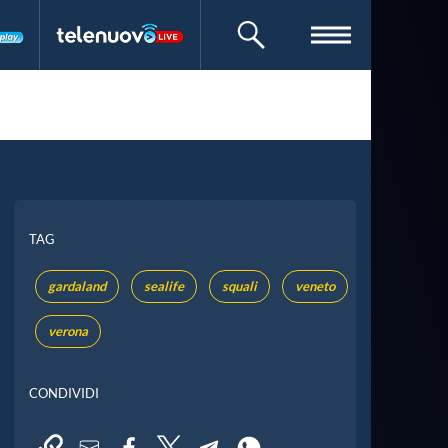
CERCA
TAG
gardaland
sealife
squali
veneto
verona
CONDIVIDI