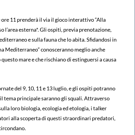
 ore 11 prenderà il via il gioco interattivo “Alla
so l’area esterna*. Gli ospiti, previa prenotazione,
iterraneo e sulla fauna che lo abita. Sfidandosi in
ema Mediterraneo” conosceranno meglio anche
 questo mare e che rischiano di estinguersi a causa
rnate del 9, 10, 11 e 13 luglio, e gli ospiti potranno
l tema principale saranno gli squali. Attraverso
lla loro biologia, ecologia ed etologia, i talker
ori alla scoperta di questi straordinari predatori,
 circondano.