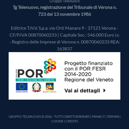
Gruppo Telenuovo
Tg Telenuovo, registrazione del Tribunale di Verona n.
723 del 13 novembre 1986
Editrice T.N.V. S.p.a. via Orti Manara 9 - 37121 Verona -
CF/P.IVA 00870060233 | Capitale Soc.: 546.000 Euro i.v.
- Registro delle Imprese di Verona n. 00870060233 REA:
163837
GRUPPO TELENUOVO © 2026 - TUTTI I DIRITTI RISERVATI |
PRIVACY
|
TERMINI
|
COOKIE
|
CREDITS