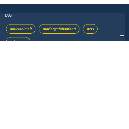
TAG
amicianimali
mariangelabonfanti
pets
telenuovo
CONDIVIDI