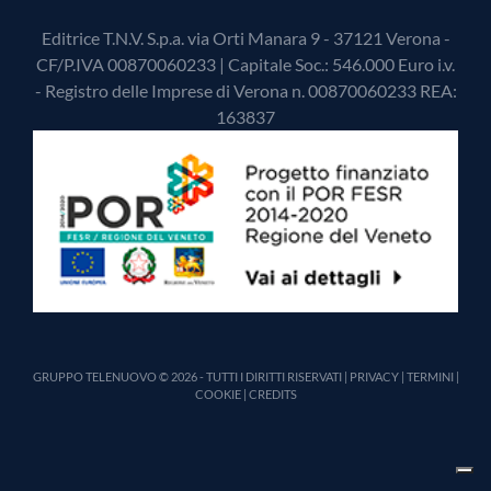
Editrice T.N.V. S.p.a. via Orti Manara 9 - 37121 Verona -
CF/P.IVA 00870060233 | Capitale Soc.: 546.000 Euro i.v.
- Registro delle Imprese di Verona n. 00870060233 REA:
163837
GRUPPO TELENUOVO © 2026 - TUTTI I DIRITTI RISERVATI |
PRIVACY
|
TERMINI
|
COOKIE
|
CREDITS