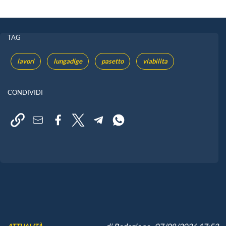
TAG
lavori
lungadige
pasetto
viabilita
CONDIVIDI