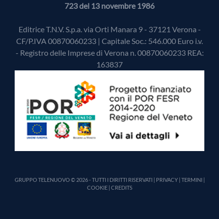
723 del 13 novembre 1986
Editrice T.N.V. S.p.a. via Orti Manara 9 - 37121 Verona -
CF/P.IVA 00870060233 | Capitale Soc.: 546.000 Euro i.v.
- Registro delle Imprese di Verona n. 00870060233 REA:
163837
GRUPPO TELENUOVO © 2026 - TUTTI I DIRITTI RISERVATI |
PRIVACY
|
TERMINI
|
COOKIE
|
CREDITS