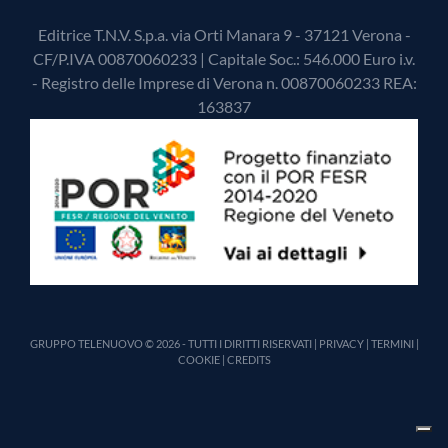
Editrice T.N.V. S.p.a. via Orti Manara 9 - 37121 Verona -
CF/P.IVA 00870060233 | Capitale Soc.: 546.000 Euro i.v.
- Registro delle Imprese di Verona n. 00870060233 REA:
163837
GRUPPO TELENUOVO © 2026 - TUTTI I DIRITTI RISERVATI |
PRIVACY
|
TERMINI
|
COOKIE
|
CREDITS