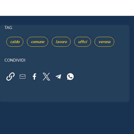
TAG
caldo
comune
lavoro
uffici
verona
CONDIVIDI