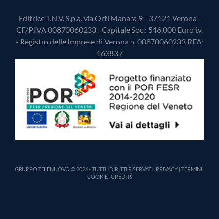
Editrice T.N.V. S.p.a. via Orti Manara 9 - 37121 Verona -
CF/P.IVA 00870060233 | Capitale Soc.: 546.000 Euro i.v.
- Registro delle Imprese di Verona n. 00870060233 REA:
163837
GRUPPO TELENUOVO © 2026 - TUTTI I DIRITTI RISERVATI |
PRIVACY
|
TERMINI
|
COOKIE
|
CREDITS