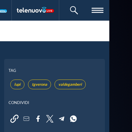
CERCA
TAG
lupi
tgverona
valdegamberi
CONDIVIDI