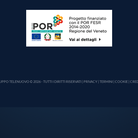
PPO TELENUOVO © 2026 - TUTTI I DIRITTI RISERVATI |
PRIVACY
|
TERMINI
|
COOKIE
|
CRED