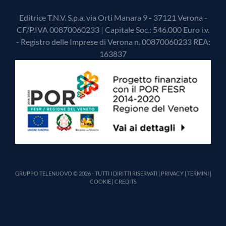
Editrice T.N.V. S.p.a. via Orti Manara 9 - 37121 Verona -
CF/P.IVA 00870060233 | Capitale Soc.: 546.000 Euro i.v.
- Registro delle Imprese di Verona n. 00870060233 REA:
163837
GRUPPO TELENUOVO © 2026 - TUTTI I DIRITTI RISERVATI |
PRIVACY
|
TERMINI
|
COOKIE
|
CREDITS