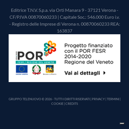
Editrice T.N.V. S.p.a. via Orti Manara 9 - 37121 Verona -
CF/P.IVA 00870060233 | Capitale Soc.: 546.000 Euro i.v.
- Registro delle Imprese di Verona n. 00870060233 REA:
163837
GRUPPO TELENUOVO © 2026 - TUTTI I DIRITTI RISERVATI |
PRIVACY
|
TERMINI
|
COOKIE
|
CREDITS