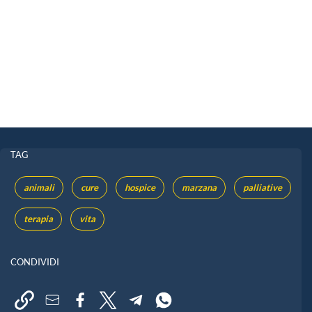
TAG
animali
cure
hospice
marzana
palliative
terapia
vita
CONDIVIDI