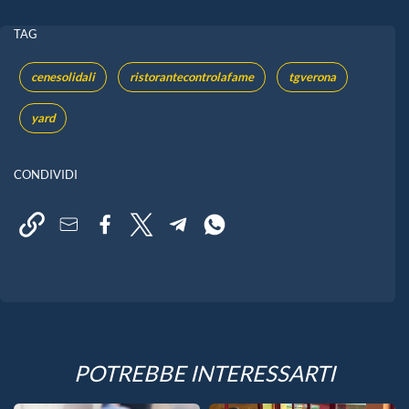
TAG
cenesolidali
ristorantecontrolafame
tgverona
yard
CONDIVIDI
POTREBBE INTERESSARTI