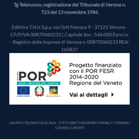
Tg Telenuovo, registrazione del Tribunale di Verona n.
723 del 13 novembre 1986
Editrice T.N.V. S.p.a. via Orti Manara 9 - 37121 Verona -
CF/P.IVA 00870060233 | Capitale Soc.: 546.000 Euro i.v.
- Registro delle Imprese di Verona n. 00870060233 REA:
163837
GRUPPO TELENUOVO © 2026 - TUTTI I DIRITTI RISERVATI |
PRIVACY
|
TERMINI
|
COOKIE
|
CREDITS