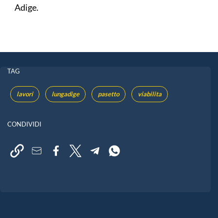
Adige.
TAG
lavori
lungadige
pasetto
viabilita
CONDIVIDI