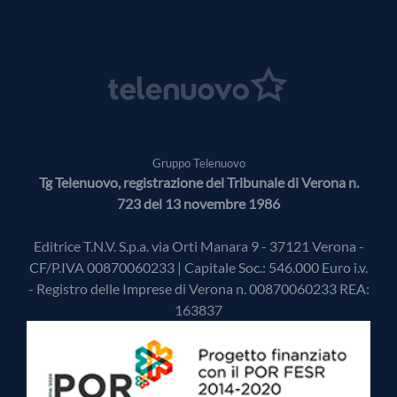
Gruppo Telenuovo
Tg Telenuovo, registrazione del Tribunale di Verona n.
723 del 13 novembre 1986
Editrice T.N.V. S.p.a. via Orti Manara 9 - 37121 Verona -
CF/P.IVA 00870060233 | Capitale Soc.: 546.000 Euro i.v.
- Registro delle Imprese di Verona n. 00870060233 REA:
163837