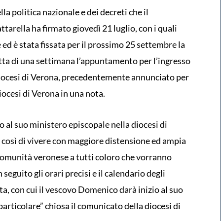
la politica nazionale e dei decreti che il
arella ha firmato giovedì 21 luglio, con i quali
ed è stata fissata per il prossimo 25 settembre la
litta di una settimana l’appuntamento per l’ingresso
iocesi di Verona, precedentemente annunciato per
iocesi di Verona in una nota.
 al suo ministero episcopale nella diocesi di
così di vivere con maggiore distensione ed ampia
 Comunità veronese a tutti coloro che vorranno
eguito gli orari precisi e il calendario degli
a, con cui il vescovo Domenico darà inizio al suo
particolare” chiosa il comunicato della diocesi di