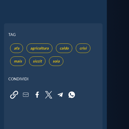
TAG
afa
agricoltura
caldo
crisi
mais
siccit
soia
CONDIVIDI