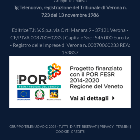
Gruppo Telenuovo
Tg Telenuovo, registrazione del Tribunale di Verona n.
723 del 13 novembre 1986
Editrice T.N.V. S.p.a. via Orti Manara 9 - 37121 Verona -
CF/P.IVA 00870060233 | Capitale Soc.: 546.000 Euro i.v.
- Registro delle Imprese di Verona n. 00870060233 REA:
163837
GRUPPO TELENUOVO © 2026 - TUTTI I DIRITTI RISERVATI |
PRIVACY
|
TERMINI
|
COOKIE
|
CREDITS