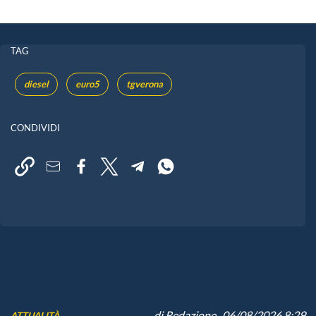
TAG
diesel
euro5
tgverona
CONDIVIDI
di
Redazione
, 06/08/2026 8:29
ATTUALITÀ