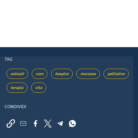
TAG
animali
cure
hospice
marzana
palliative
terapia
vita
CONDIVIDI