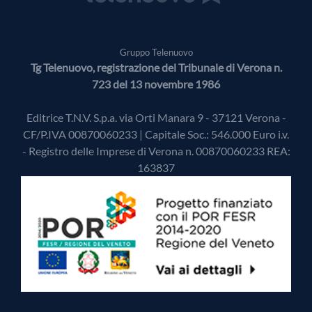
Gruppo Telenuovo
Tg Telenuovo, registrazione del Tribunale di Verona n.
723 del 13 novembre 1986
Editrice T.N.V. S.p.a. via Orti Manara 9 - 37121 Verona -
CF/P.IVA 00870060233 | Capitale Soc.: 546.000 Euro i.v.
- Registro delle Imprese di Verona n. 00870060233 REA:
163837