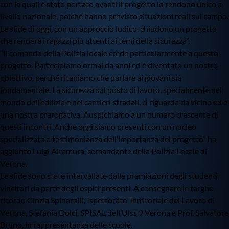
con le quali è stato portato avanti il progetto lo rendono unico a
livello nazionale, poiché hanno previsto situazioni reali sul campo.
Le sfide di oggi, con un approccio ludico, chiudono un progetto
che renderà i ragazzi più attenti ai temi della sicurezza”.
“Il comando della Polizia locale crede particolarmente a questo
progetto. Partecipiamo ormai da anni ed è diventato un nostro
obiettivo, perché riteniamo che parlare ai giovani sia
fondamentale. La sicurezza sul posto di lavoro, specialmente nel
mondo dell’edilizia e nei cantieri stradali, ci riguarda da vicino ed è
una nostra prerogativa. Auspichiamo a un numero crescente di
questi incontri. Anche oggi siamo presenti con un nucleo
specializzato a testimonianza dell’importanza del progetto” ha
aggiunto Luigi Altamura, comandante della Polizia Locale di
Verona.
Le sfide sono state intervallate dalle premiazioni degli studenti
vincitori da parte degli ospiti presenti. A consegnare le targhe
ricordo Cinzia Spinarolli, Ispettorato Territoriale del Lavoro di
Verona, Stefania Dolci, SPISAL dell’Ulss 9 Verona e Prof. Salvatore
Bruno, in rappresentanza delle scuole.