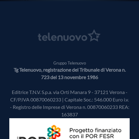
Gruppo Telenuovo
Tg Telenuovo, registrazione del Tribunale di Verona n.
723 del 13 novembre 1986
Editrice T.N.V. S.p.a. via Orti Manara 9 - 37121 Verona -
CF/P.IVA 00870060233 | Capitale Soc.: 546.000 Euro i.v.
- Registro delle Imprese di Verona n. 00870060233 REA:
163837