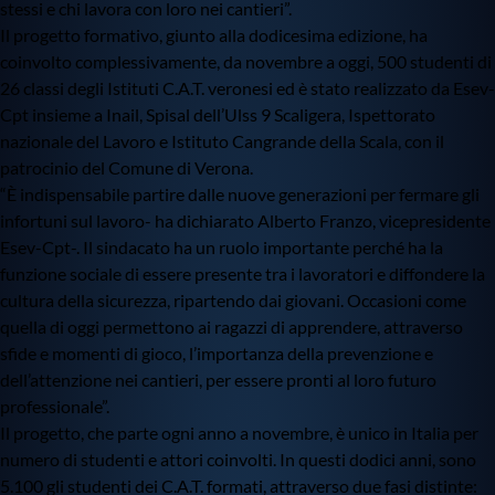
stessi e chi lavora con loro nei cantieri”.
Il progetto formativo, giunto alla dodicesima edizione, ha
coinvolto complessivamente, da novembre a oggi, 500 studenti di
26 classi degli Istituti C.A.T. veronesi ed è stato realizzato da Esev-
Cpt insieme a Inail, Spisal dell’Ulss 9 Scaligera, Ispettorato
nazionale del Lavoro e Istituto Cangrande della Scala, con il
patrocinio del Comune di Verona.
“È indispensabile partire dalle nuove generazioni per fermare gli
infortuni sul lavoro- ha dichiarato Alberto Franzo, vicepresidente
Esev-Cpt-. Il sindacato ha un ruolo importante perché ha la
funzione sociale di essere presente tra i lavoratori e diffondere la
cultura della sicurezza, ripartendo dai giovani. Occasioni come
quella di oggi permettono ai ragazzi di apprendere, attraverso
sfide e momenti di gioco, l’importanza della prevenzione e
dell’attenzione nei cantieri, per essere pronti al loro futuro
professionale”.
Il progetto, che parte ogni anno a novembre, è unico in Italia per
numero di studenti e attori coinvolti. In questi dodici anni, sono
5.100 gli studenti dei C.A.T. formati, attraverso due fasi distinte: