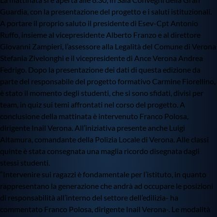
Guardia, con la presentazione del progetto e i saluti istituzionali.
A portare il proprio saluto il presidente di Esev-Cpt Antonio
Ruffo, insieme al vicepresidente Alberto Franzo e al direttore
Giovanni Zampieri, l’assessore alla Legalità del Comune di Verona
Stefania Zivelonghi e il vicepresidente di Ance Verona Andrea
Fedrigo. Dopo la presentazione dei dati di questa edizione da
parte del responsabile del progetto formativo Carmine Fiorellino,
è stato il momento degli studenti, che si sono sfidati, divisi per
team, in quiz sui temi affrontati nel corso del progetto. A
conclusione della mattinata è intervenuto Franco Polosa,
dirigente Inail Verona. All’iniziativa presente anche Luigi
Altamura, comandante della Polizia Locale di Verona. Alle classi
quinte è stata consegnata una maglia ricordo disegnata dagli
stessi studenti.
“Intervenire sui ragazzi è fondamentale per l’istituto, in quanto
rappresentano la generazione che andrà ad occupare le posizioni
di responsabilità all’interno del settore dell’edilizia- ha
commentato Franco Polosa, dirigente Inail Verona-. Le modalità