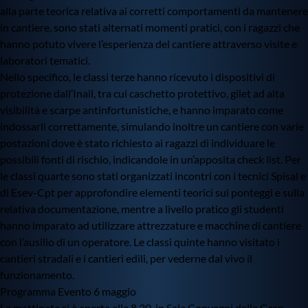
alla parte teorica relativa ai corretti comportamenti da mantenere
in cantiere, sono stati alternati momenti pratici, con i ragazzi che
hanno potuto vivere l’esperienza del cantiere attraverso visite e
laboratori tematici.
Nello specifico, le classi terze hanno ricevuto i dispositivi di
protezione dall’Inail, tra cui caschetto protettivo, gilet ad alta
visibilità e scarpe antinfortunistiche, e hanno imparato come
indossarli correttamente, simulando inoltre un cantiere con varie
postazioni dove è stato richiesto ai ragazzi di individuare le
possibili fonti di rischio, indicandole in un’apposita check list. Per
le classi quarte sono stati organizzati incontri con i tecnici Spisal e
di Esev-Cpt per approfondire elementi teorici sui ponteggi e sulla
relativa documentazione, mentre a livello pratico gli studenti
hanno imparato ad utilizzare attrezzature e macchine di cantiere
con l’ausilio di un operatore. Le classi quinte hanno visitato i
cantieri stradali e i cantieri edili, per vederne dal vivo il
funzionamento.
Programma Evento 6 maggio
La mattinata si è aperta alle 8.30, in Sala Convegni della Gran