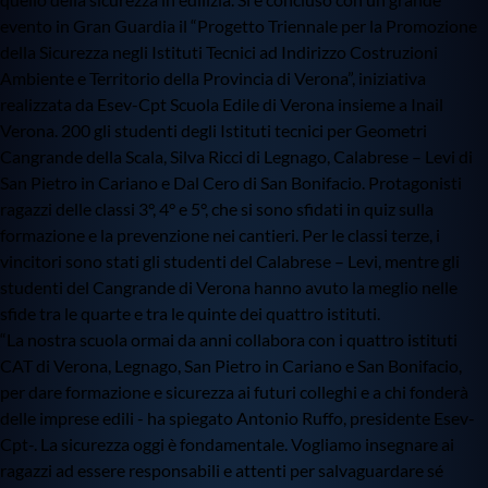
evento in Gran Guardia il “Progetto Triennale per la Promozione
della Sicurezza negli Istituti Tecnici ad Indirizzo Costruzioni
Ambiente e Territorio della Provincia di Verona”, iniziativa
realizzata da Esev-Cpt Scuola Edile di Verona insieme a Inail
Verona. 200 gli studenti degli Istituti tecnici per Geometri
Cangrande della Scala, Silva Ricci di Legnago, Calabrese – Levi di
San Pietro in Cariano e Dal Cero di San Bonifacio. Protagonisti
ragazzi delle classi 3°, 4° e 5°, che si sono sfidati in quiz sulla
formazione e la prevenzione nei cantieri. Per le classi terze, i
vincitori sono stati gli studenti del Calabrese – Levi, mentre gli
studenti del Cangrande di Verona hanno avuto la meglio nelle
sfide tra le quarte e tra le quinte dei quattro istituti.
“La nostra scuola ormai da anni collabora con i quattro istituti
CAT di Verona, Legnago, San Pietro in Cariano e San Bonifacio,
per dare formazione e sicurezza ai futuri colleghi e a chi fonderà
delle imprese edili - ha spiegato Antonio Ruffo, presidente Esev-
Cpt-. La sicurezza oggi è fondamentale. Vogliamo insegnare ai
ragazzi ad essere responsabili e attenti per salvaguardare sé