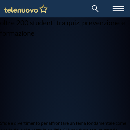
la Redazione
Sicurezza nei cantieri: in Gran Guardia
oltre 200 studenti tra quiz, prevenzione e
formazione
Sfide e divertimento per affrontare un tema fondamentale come
quello della sicurezza in edilizia. Si è concluso con un grande